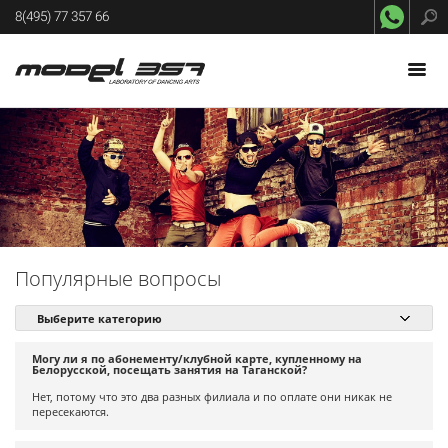
8(495) 77 357 66
О MODEL-357
О нас
НАПРАВЛЕНИЯ
3D тур
РАСПИСАНИЕ
Отзывы
ЦЕНЫ
Интервью
ПРЕПОДАВАТЕЛИ
FAQ
УСЛУГИ
Правила
Популярные вопросы
ВИДЕО
ФОТО
Могу ли я по абонементу/клубной карте, купленному на
ПРОЕКТЫ
Белорусской, посещать занятия на Таганской?
Нет, потому что это два разных филиала и по оплате они никак не
ФРАНШИЗА
пересекаются.
ЗАКАЗ АРТИСТОВ