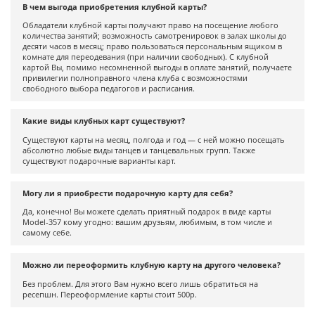
В чем выгода приобретения клубной карты?
АРЕНДА ЗАЛА
Обладатели клубной карты получают право на посещение любого
количества занятий; возможность самотренировок в залах школы до
десяти часов в месяц; право пользоваться персональным ящиком в
КОНТАКТЫ
комнате для переодевания (при наличии свободных). С клубной
Контакты Белорусская
картой Вы, помимо несомненной выгоды в оплате занятий, получаете
привилегии полноправного члена клуба с возможностями
Контакты Таганская
свободного выбора педагогов и расписания.
Какие виды клубныx карт существуют?
Существуют карты на месяц, полгода и год — с ней можно посещать
абсолютно любые виды танцев и танцевальных групп. Также
существуют подарочные варианты карт.
Могу ли я приобрести подарочную карту для себя?
Да, конечно! Вы можете сделать приятный подарок в виде карты
Model-357 кому угодно: вашим друзьям, любимым, в том числе и
самому себе.
Можно ли переоформить клубную карту на другого человека?
Без проблем. Для этого Вам нужно всего лишь обратиться на
ресепшн. Переоформление карты стоит 500р.